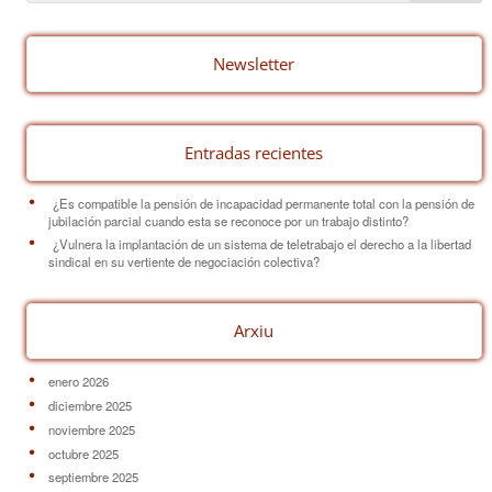
b
st
ar
o
tir
o
Newsletter
k
Entradas recientes
¿Es compatible la pensión de incapacidad permanente total con la pensión de
jubilación parcial cuando esta se reconoce por un trabajo distinto?
¿Vulnera la implantación de un sistema de teletrabajo el derecho a la libertad
sindical en su vertiente de negociación colectiva?
Arxiu
enero 2026
diciembre 2025
noviembre 2025
octubre 2025
septiembre 2025