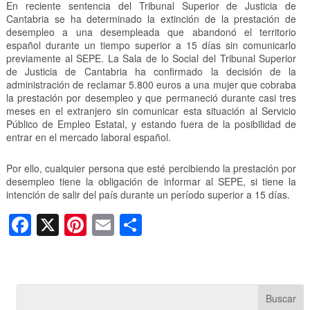
En reciente sentencia del Tribunal Superior de Justicia de
Cantabria se ha determinado la extinción de la prestación de
desempleo a una desempleada que abandonó el territorio
español durante un tiempo superior a 15 días sin comunicarlo
previamente al SEPE. La Sala de lo Social del Tribunal Superior
de Justicia de Cantabria ha confirmado la decisión de la
administración de reclamar 5.800 euros a una mujer que cobraba
la prestación por desempleo y que permaneció durante casi tres
meses en el extranjero sin comunicar esta situación al Servicio
Público de Empleo Estatal, y estando fuera de la posibilidad de
entrar en el mercado laboral español.
Por ello, cualquier persona que esté percibiendo la prestación por
desempleo tiene la obligación de informar al SEPE, si tiene la
intención de salir del país durante un período superior a 15 días.
F
X
Pi
E
C
a
nt
m
o
c
er
ail
m
e
e
p