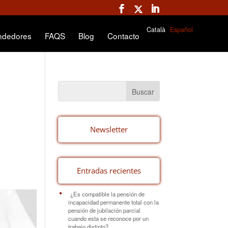
Català
Español
ndedores
FAQS
Blog
Contacto
Newsletter
Entradas recientes
¿Es compatible la pensión de
incapacidad permanente total con la
pensión de jubilación parcial
cuando esta se reconoce por un
trabajo distinto?