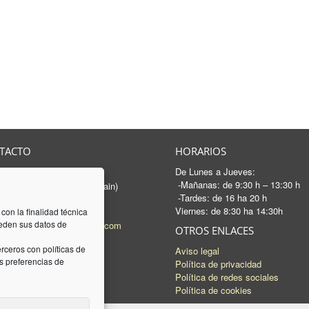
TACTO
HORARIOS
De Lunes a Jueves:
rancesc Macià, 46-50
-Mañanas: de 9:30 h – 13:30 h
 Sabadell - Barcelona (Spain)
-Tardes: de 16 ha 20 h
3 745 04 74
Viernes: de 8:30 ha 14:30h
93 745 15 35
 con la finalidad técnica
ceden sus datos de
l:
mail@luquez-associats.com
OTROS ENLACES
rceros con políticas de
Aviso legal
 preferencias de
Política de privacidad
Política de redes sociales
Política de cookies