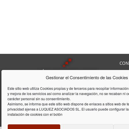
CON
Av. F
Gestionar el Consentimiento de las Cookies
08208
Tel:
9
Lúquez & ASSOCIATS, SL es una
Fax:
Este sitio web utiliza Cookies propias y de terceros para recopilar información
Consultoría Laboral, que acumula
y mejora de los servicios así como analizar la navegación, no se recaban ni 
E-mai
una trayectória de 20 años en el
carácter personal sin su consentimiento.
ámbito laboral y de gestión de
Asimismo, se informa que este sitio web dispone de enlaces a sitios web de te
privacidad ajenas a LUQUEZ ASOCIADOS SL. El usuario puede configurar las
empresas
instalación de cookies con el botón