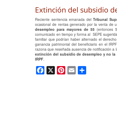
Extinción del subsidio 
Reciente sentencia emanada del
Tribunal Su
ocasional de rentas generado por la venta de 
desempleo para mayores de 55
(entonces 
comunicado en tiempo y forma al SEPE sugerida p
familiar que podrían haber alternado el derecho 
ganancia patrimonial del beneficiario en el IRPF
razona que reseñada ausencia de notificación a l
extinción del subsidio de desempleo y no la
IRPF
.
F
X
Pi
E
C
a
nt
m
o
c
er
ail
m
e
e
p
b
st
ar
o
tir