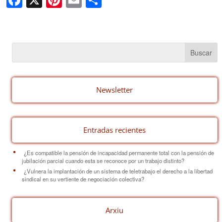
a
nt
m
o
c
er
ail
m
e
e
p
b
st
ar
o
tir
o
Newsletter
k
Entradas recientes
¿Es compatible la pensión de incapacidad permanente total con la pensión de
jubilación parcial cuando esta se reconoce por un trabajo distinto?
¿Vulnera la implantación de un sistema de teletrabajo el derecho a la libertad
sindical en su vertiente de negociación colectiva?
Arxiu