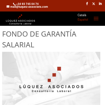
+34 93 745 04 74
mail@luquez-associats.com
Català
Español
FONDO DE GARANTÍA
SALARIAL