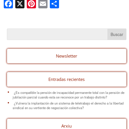
F
X
Pi
E
C
a
nt
m
o
c
er
ail
m
e
e
p
b
st
ar
o
tir
o
Newsletter
k
Entradas recientes
¿Es compatible la pensión de incapacidad permanente total con la pensión de
jubilación parcial cuando esta se reconoce por un trabajo distinto?
¿Vulnera la implantación de un sistema de teletrabajo el derecho a la libertad
sindical en su vertiente de negociación colectiva?
Arxiu