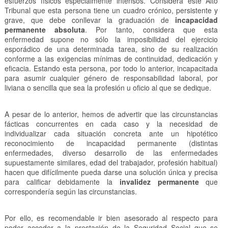
esfuerzos físicos especialmente intensos. Considera este Alto
Tribunal que esta persona tiene un cuadro crónico, persistente y
grave, que debe conllevar la graduación de
incapacidad
permanente absoluta
. Por tanto, considera que esta
enfermedad supone no sólo la imposibilidad del ejercicio
esporádico de una determinada tarea, sino de su realización
conforme a las exigencias mínimas de continuidad, dedicación y
eficacia. Estando esta persona, por todo lo anterior, incapacitada
para asumir cualquier género de responsabilidad laboral, por
liviana o sencilla que sea la profesión u oficio al que se dedique.
A pesar de lo anterior, hemos de advertir que las circunstancias
fácticas concurrentes en cada caso y la necesidad de
individualizar cada situación concreta ante un hipotético
reconocimiento de incapacidad permanente (distintas
enfermedades, diverso desarrollo de las enfermedades
supuestamente similares, edad del trabajador, profesión habitual)
hacen que difícilmente pueda darse una solución única y precisa
para calificar debidamente la
invalidez permanente
que
correspondería según las circunstancias.
Por ello, es recomendable ir bien asesorado al respecto para
poder acceder a la prestación de la Seguridad Social que se