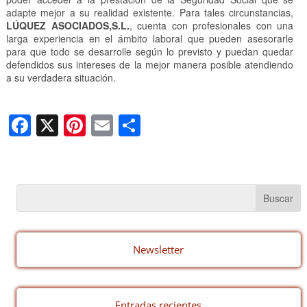
adapte mejor a su realidad existente. Para tales circunstancias,
LÚQUEZ ASOCIADOS,S.L.
, cuenta con profesionales con una
larga experiencia en el ámbito laboral que pueden asesorarle
para que todo se desarrolle según lo previsto y puedan quedar
defendidos sus intereses de la mejor manera posible atendiendo
a su verdadera situación.
F
X
Pi
E
C
a
nt
m
o
c
er
ail
m
e
e
p
b
st
ar
o
tir
o
Newsletter
k
Entradas recientes