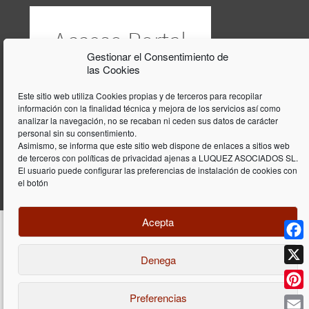
Gestionar el Consentimiento de
las Cookies
Este sitio web utiliza Cookies propias y de terceros para recopilar
información con la finalidad técnica y mejora de los servicios así como
analizar la navegación, no se recaban ni ceden sus datos de carácter
personal sin su consentimiento.
Asimismo, se informa que este sitio web dispone de enlaces a sitios web
de terceros con políticas de privacidad ajenas a LUQUEZ ASOCIADOS SL.
El usuario puede configurar las preferencias de instalación de cookies con
el botón
Acepta
Face
Denega
Diseño y programación web por
Dieres.com
| Lúquez Associats SL | ©
2026 All Rights Reserved |
Aviso legal
X
Preferencias
Pinte