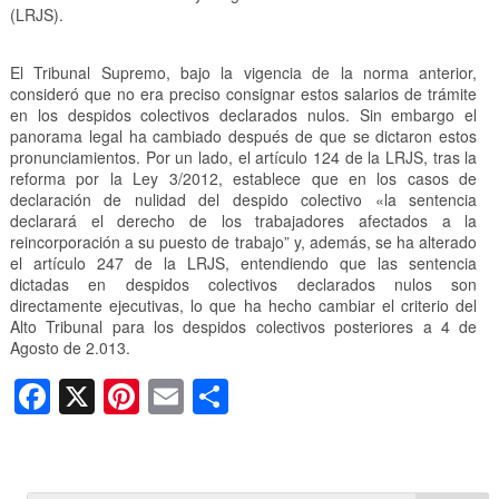
(LRJS).
El Tribunal Supremo, bajo la vigencia de la norma anterior,
consideró que no era preciso consignar estos salarios de trámite
en los despidos colectivos declarados nulos. Sin embargo el
panorama legal ha cambiado después de que se dictaron estos
pronunciamientos. Por un lado, el artículo 124 de la LRJS, tras la
reforma por la Ley 3/2012, establece que en los casos de
declaración de nulidad del despido colectivo «la sentencia
declarará el derecho de los trabajadores afectados a la
reincorporación a su puesto de trabajo” y, además, se ha alterado
el artículo 247 de la LRJS, entendiendo que las sentencia
dictadas en despidos colectivos declarados nulos son
directamente ejecutivas, lo que ha hecho cambiar el criterio del
Alto Tribunal para los despidos colectivos posteriores a 4 de
Agosto de 2.013.
F
X
Pi
E
C
a
nt
m
o
c
er
ail
m