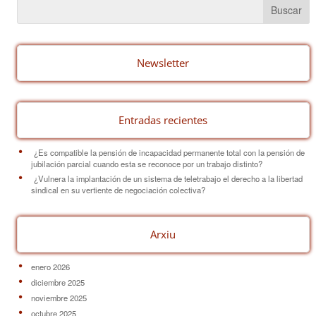
e
e
p
b
st
ar
o
tir
o
Newsletter
k
Entradas recientes
¿Es compatible la pensión de incapacidad permanente total con la pensión de
jubilación parcial cuando esta se reconoce por un trabajo distinto?
¿Vulnera la implantación de un sistema de teletrabajo el derecho a la libertad
sindical en su vertiente de negociación colectiva?
Arxiu
enero 2026
diciembre 2025
noviembre 2025
octubre 2025