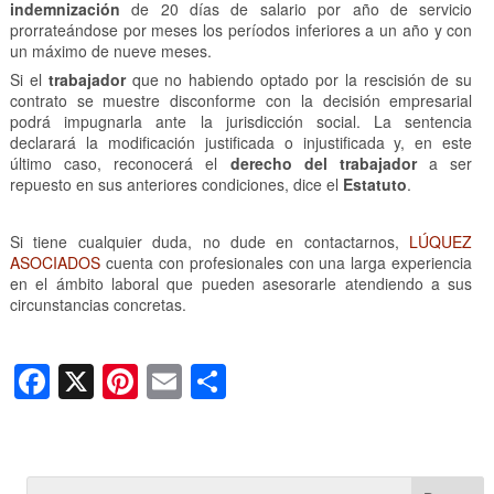
indemnización
de 20 días de salario por año de servicio
prorrateándose por meses los períodos inferiores a un año y con
un máximo de nueve meses.
Si el
trabajador
que no habiendo optado por la rescisión de su
contrato se muestre disconforme con la decisión empresarial
podrá impugnarla ante la jurisdicción social. La sentencia
declarará la modificación justificada o injustificada y, en este
último caso, reconocerá el
derecho del trabajador
a ser
repuesto en sus anteriores condiciones, dice el
Estatuto
.
Si tiene cualquier duda, no dude en contactarnos,
LÚQUEZ
ASOCIADOS
cuenta con profesionales con una larga experiencia
en el ámbito laboral que pueden asesorarle atendiendo a sus
circunstancias concretas.
F
X
Pi
E
C
a
nt
m
o
c
er
ail
m
e
e
p