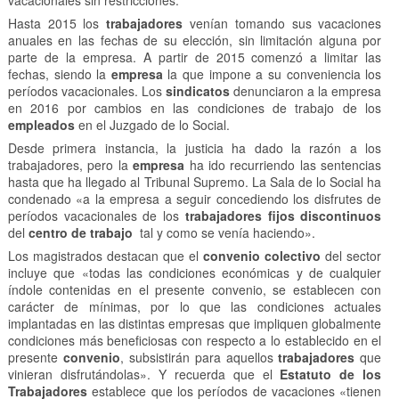
vacacionales sin restricciones.
Hasta 2015 los
trabajadores
venían tomando sus vacaciones
anuales en las fechas de su elección, sin limitación alguna por
parte de la empresa. A partir de 2015 comenzó a limitar las
fechas, siendo la
empresa
la que impone a su conveniencia los
períodos vacacionales. Los
sindicatos
denunciaron a la empresa
en 2016 por cambios en las condiciones de trabajo de los
empleados
en el Juzgado de lo Social.
Desde primera instancia, la justicia ha dado la razón a los
trabajadores, pero la
empresa
ha ido recurriendo las sentencias
hasta que ha llegado al Tribunal Supremo. La Sala de lo Social ha
condenado «a la empresa a seguir concediendo los disfrutes de
períodos vacacionales de los
trabajadores
fijos discontinuos
del
centro de trabajo
tal y como se venía haciendo».
Los magistrados destacan que el
convenio colectivo
del sector
incluye que «todas las condiciones económicas y de cualquier
índole contenidas en el presente convenio, se establecen con
carácter de mínimas, por lo que las condiciones actuales
implantadas en las distintas empresas que impliquen globalmente
condiciones más beneficiosas con respecto a lo establecido en el
presente
convenio
, subsistirán para aquellos
trabajadores
que
vinieran disfrutándolas». Y recuerda que el
Estatuto de los
Trabajadores
establece que los períodos de vacaciones «tienen