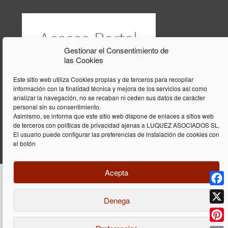
Gestionar el Consentimiento de
las Cookies
Este sitio web utiliza Cookies propias y de terceros para recopilar
información con la finalidad técnica y mejora de los servicios así como
analizar la navegación, no se recaban ni ceden sus datos de carácter
personal sin su consentimiento.
Asimismo, se informa que este sitio web dispone de enlaces a sitios web
de terceros con políticas de privacidad ajenas a LUQUEZ ASOCIADOS SL.
El usuario puede configurar las preferencias de instalación de cookies con
el botón
Acepta
Face
Denega
Diseño y programación web por
Dieres.com
| Lúquez Associats SL | ©
2026 All Rights Reserved |
Aviso legal
X