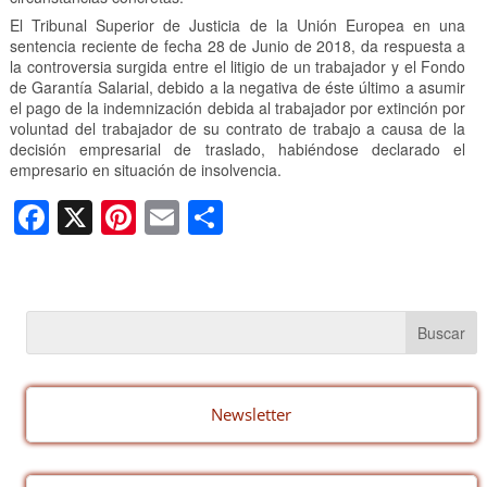
El Tribunal Superior de Justicia de la Unión Europea en una
sentencia reciente de fecha 28 de Junio de 2018, da respuesta a
la controversia surgida entre el litigio de un trabajador y el Fondo
de Garantía Salarial, debido a la negativa de éste último a asumir
el pago de la indemnización debida al trabajador por extinción por
voluntad del trabajador de su contrato de trabajo a causa de la
decisión empresarial de traslado, habiéndose declarado el
empresario en situación de insolvencia.
F
X
Pi
E
C
a
nt
m
o
c
er
ail
m
e
e
p
b
st
ar
o
tir
o
Newsletter
k