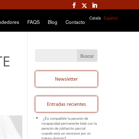
Català
Español
ndedores
FAQS
Blog
Contacto
TE
Newsletter
Entradas recientes
¿Es compatible la pensión de
incapacidad permanente total con la
pensión de jubilación parcial
cuando esta se reconoce por un
trabajo distinto?