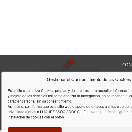
CON
Av. F
Gestionar el Consentimiento de las Cookies
08208
Tel:
9
Lúquez & ASSOCIATS, SL es una
Fax:
Este sitio web utiliza Cookies propias y de terceros para recopilar información
Consultoría Laboral, que acumula
y mejora de los servicios así como analizar la navegación, no se recaban ni 
E-mai
una trayectória de 20 años en el
carácter personal sin su consentimiento.
ámbito laboral y de gestión de
Asimismo, se informa que este sitio web dispone de enlaces a sitios web de te
privacidad ajenas a LUQUEZ ASOCIADOS SL. El usuario puede configurar las
empresas
instalación de cookies con el botón