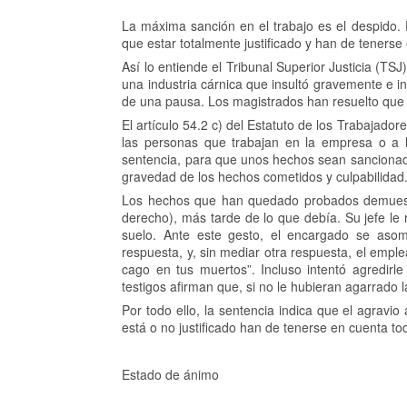
La máxima sanción en el trabajo es el despido. 
que estar totalmente justificado y han de tenerse
Así lo entiende el Tribunal Superior Justicia (T
una industria cárnica que insultó gravemente e i
de una pausa. Los magistrados han resuelto que 
El artículo 54.2 c) del Estatuto de los Trabajador
las personas que trabajan en la empresa o a l
sentencia, para que unos hechos sean sancionad
gravedad de los hechos cometidos y culpabilidad
Los hechos que han quedado probados demuestra
derecho), más tarde de lo que debía. Su jefe le r
suelo. Ante este gesto, el encargado se asom
respuesta, y, sin mediar otra respuesta, el empl
cago en tus muertos”. Incluso intentó agredirl
testigos afirman que, si no le hubieran agarrado
Por todo ello, la sentencia indica que el agrav
está o no justificado han de tenerse en cuenta to
Estado de ánimo