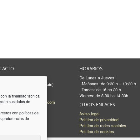
TACTO
HORARIOS
De Lunes a Jueves:
rancesc Macià, 46-50
-Mañanas: de 9:30 h – 13:30 h
 Sabadell - Barcelona (Spain)
-Tardes: de 16 ha 20 h
3 745 04 74
Viernes: de 8:30 ha 14:30h
93 745 15 35
 con la finalidad técnica
ceden sus datos de
l:
mail@luquez-associats.com
OTROS ENLACES
rceros con políticas de
Aviso legal
 preferencias de
Política de privacidad
Política de redes sociales
Política de cookies