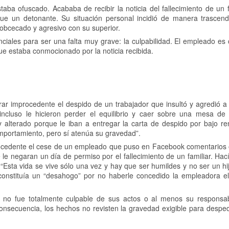
aba ofuscado. Acababa de recibir la noticia del fallecimiento de un f
 fue un detonante. Su situación personal incidió de manera trascend
 obcecado y agresivo con su superior.
nciales para ser una falta muy grave: la culpabilidad. El empleado es
e estaba conmocionado por la noticia recibida.
rar improcedente el despido de un trabajador que insultó y agredió a
ncluso le hicieron perder el equilibrio y caer sobre una mesa de c
alterado porque le iban a entregar la carta de despido por bajo re
omportamiento, pero sí atenúa su gravedad”.
rocedente el cese de un empleado que puso en Facebook comentarios 
 negaran un día de permiso por el fallecimiento de un familiar. Hací
 “Esta vida se vive sólo una vez y hay que ser humildes y no ser un hi
onstituía un “desahogo” por no haberle concedido la empleadora el 
do no fue totalmente culpable de sus actos o al menos su responsab
onsecuencia, los hechos no revisten la gravedad exigible para desped