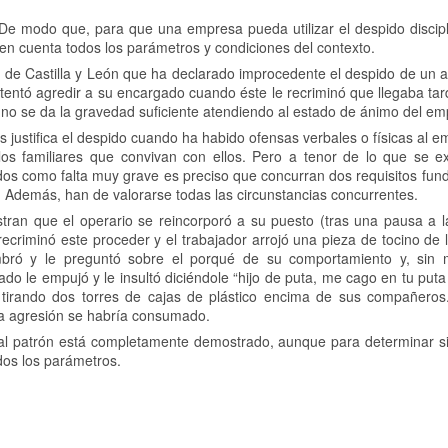
De modo que, para que una empresa pueda utilizar el despido discipli
 en cuenta todos los parámetros y condiciones del contexto.
SJ) de Castilla y León que ha declarado improcedente el despido de un
ntentó agredir a su encargado cuando éste le recriminó que llegaba t
no se da la gravedad suficiente atendiendo al estado de ánimo del em
es justifica el despido cuando ha habido ofensas verbales o físicas al e
os familiares que convivan con ellos. Pero a tenor de lo que se ex
os como falta muy grave es preciso que concurran dos requisitos fun
. Además, han de valorarse todas las circunstancias concurrentes.
n que el operario se reincorporó a su puesto (tras una pausa a l
ecriminó este proceder y el trabajador arrojó una pieza de tocino de l
bró y le preguntó sobre el porqué de su comportamiento y, sin 
eado le empujó y le insultó diciéndole “hijo de puta, me cago en tu pu
e tirando dos torres de cajas de plástico encima de sus compañeros
 la agresión se habría consumado.
io al patrón está completamente demostrado, aunque para determinar si
dos los parámetros.