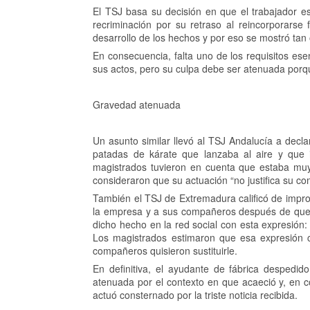
El TSJ basa su decisión en que el trabajador est
recriminación por su retraso al reincorporarse
desarrollo de los hechos y por eso se mostró tan
En consecuencia, falta uno de los requisitos ese
sus actos, pero su culpa debe ser atenuada porqu
Gravedad atenuada
Un asunto similar llevó al TSJ Andalucía a decla
patadas de kárate que lanzaba al aire y que i
magistrados tuvieron en cuenta que estaba muy 
consideraron que su actuación “no justifica su c
También el TSJ de Extremadura calificó de imp
la empresa y a sus compañeros después de que le
dicho hecho en la red social con esta expresión:
Los magistrados estimaron que esa expresión c
compañeros quisieron sustituirle.
En definitiva, el ayudante de fábrica despedi
atenuada por el contexto en que acaeció y, en c
actuó consternado por la triste noticia recibida.