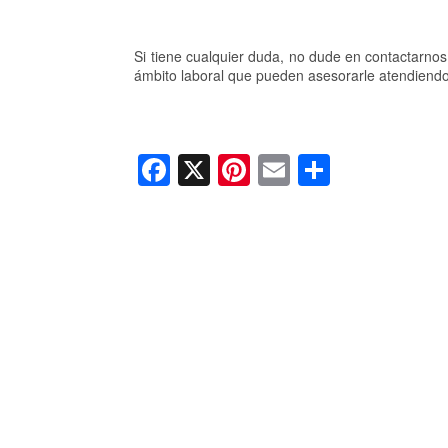
Si tiene cualquier duda, no dude en contactarno
ámbito laboral que pueden asesorarle atendiendo
F
X
Pi
E
C
a
nt
m
o
c
er
ail
m
e
e
p
b
st
ar
o
tir
o
k