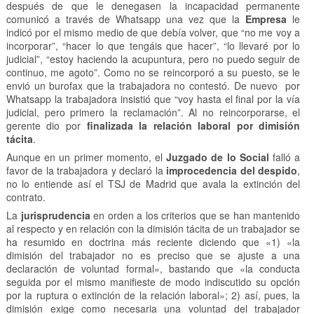
después de que le denegasen la incapacidad permanente
comunicó a través de Whatsapp una vez que la
Empresa
le
indicó por el mismo medio de que debía volver, que “no me voy a
incorporar”, “hacer lo que tengáis que hacer”, “lo llevaré por lo
judicial”, “estoy haciendo la acupuntura, pero no puedo seguir de
continuo, me agoto”. Como no se reincorporó a su puesto, se le
envió un burofax que la trabajadora no contestó. De nuevo por
Whatsapp la trabajadora insistió que “voy hasta el final por la vía
judicial, pero primero la reclamación”. Al no reincorporarse, el
gerente dio por
finalizada la relación laboral por dimisión
tácita
.
Aunque en un primer momento, el
Juzgado de lo Social
falló a
favor de la trabajadora y declaró la
improcedencia del despido
,
no lo entiende así el TSJ de Madrid que avala la extinción del
contrato.
La
jurisprudencia
en orden a los criterios que se han mantenido
al respecto y en relación con la dimisión tácita de un trabajador se
ha resumido en doctrina más reciente diciendo que «1) «la
dimisión del trabajador no es preciso que se ajuste a una
declaración de voluntad formal», bastando que «la conducta
seguida por el mismo manifieste de modo indiscutido su opción
por la ruptura o extinción de la relación laboral»; 2) así, pues, la
dimisión exige como necesaria una voluntad del trabajador