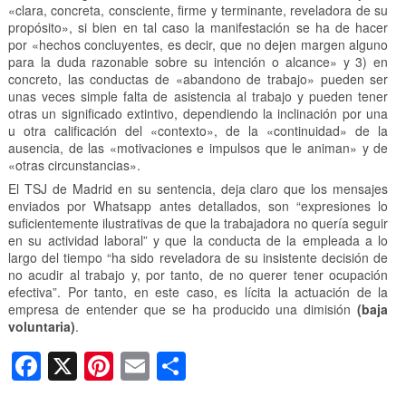
«clara, concreta, consciente, firme y terminante, reveladora de su
propósito», si bien en tal caso la manifestación se ha de hacer
por «hechos concluyentes, es decir, que no dejen margen alguno
para la duda razonable sobre su intención o alcance» y 3) en
concreto, las conductas de «abandono de trabajo» pueden ser
unas veces simple falta de asistencia al trabajo y pueden tener
otras un significado extintivo, dependiendo la inclinación por una
u otra calificación del «contexto», de la «continuidad» de la
ausencia, de las «motivaciones e impulsos que le animan» y de
«otras circunstancias».
El TSJ de Madrid en su sentencia, deja claro que los mensajes
enviados por Whatsapp antes detallados, son “expresiones lo
suficientemente ilustrativas de que la trabajadora no quería seguir
en su actividad laboral” y que la conducta de la empleada a lo
largo del tiempo “ha sido reveladora de su insistente decisión de
no acudir al trabajo y, por tanto, de no querer tener ocupación
efectiva”. Por tanto, en este caso, es lícita la actuación de la
empresa de entender que se ha producido una dimisión
(baja
voluntaria)
.
F
X
Pi
E
C
a
nt
m
o