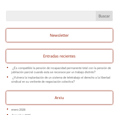
c
er
ail
m
e
e
p
b
st
ar
o
tir
o
Newsletter
k
Entradas recientes
¿Es compatible la pensión de incapacidad permanente total con la pensión de
jubilación parcial cuando esta se reconoce por un trabajo distinto?
¿Vulnera la implantación de un sistema de teletrabajo el derecho a la libertad
sindical en su vertiente de negociación colectiva?
Arxiu
enero 2026