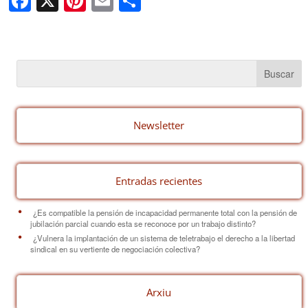
F
X
Pi
E
C
a
nt
m
o
c
er
ail
m
e
e
p
b
st
ar
o
tir
o
Newsletter
k
Entradas recientes
¿Es compatible la pensión de incapacidad permanente total con la pensión de
jubilación parcial cuando esta se reconoce por un trabajo distinto?
¿Vulnera la implantación de un sistema de teletrabajo el derecho a la libertad
sindical en su vertiente de negociación colectiva?
Arxiu