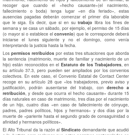
recoger que cuando el «hecho causante»(el nacimiento,
fallecimiento o boda) tenga lugar «en día feriado», estas
ausencias pagadas deberán comenzar el primer día laborable
que le siga. Es decir, que si en su
trabajo
libra los fines de
semana y se casa un sábado, por ejemplo, el permiso de 15 días
(o mayor si o establece el
convenio
) que le corresponde deberá
iniciarse el lunes siguiente y no el domingo, como venía
interpretando la justicia hasta la fecha.
Los
permisos retribuidos
por estas tres situaciones que aborda
la sentencia (matrimonio, muerte de familiar y nacimiento de un
hijo) están reconocidos en el
Estatuto de los Trabajadores
, en
su artículo 37.3, pero pueden ser ampliados por los convenios
colectivos. En este caso, el Convenio Estatal de Contact Center
recoge en su artículo 28 que «los trabajadores, previo aviso y
justificación, podrán ausentarse del trabajo, con
derecho a
retribución
, y desde que ocurra el hecho causante» durante 15
días naturales en caso de matrimonio, tres días por el nacimiento
de un hijo, cuatro días «en caso de fallecimiento de cónyuge,
padres, padres políticos, hijos y hermanos» y dos días por la
muerte de «pariente hasta el segundo grado de consaguinidad o
afinidad y hermanos políticos».
El Alto Tribunal da la razón al
Sindicato
demandante que acudió