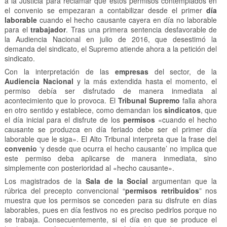
a la Justicia para reclamar que estos permisos contemplados en
el convenio se empezaran a contabilizar desde el primer
día
laborable
cuando el hecho causante cayera en día no laborable
para el
trabajador
. Tras una primera sentencia desfavorable de
la Audiencia Nacional en julio de 2016, que desestimó la
demanda del sindicato, el Supremo atiende ahora a la petición del
sindicato.
Con la interpretación de las
empresas
del sector, de la
Audiencia Nacional
y la más extendida hasta el momento, el
permiso debía ser disfrutado de manera inmediata al
acontecimiento que lo provoca. El
Tribunal Supremo
falla ahora
en otro sentido y establece, como demandan los
sindicatos
, que
el día inicial para el disfrute de los
permisos
«cuando el hecho
causante se produzca en día feriado debe ser el primer día
laborable que le siga». El Alto Tribunal interpreta que la frase del
convenio
‘y desde que ocurra el hecho causante’ no implica que
este permiso deba aplicarse de manera inmediata, sino
simplemente con posterioridad al «hecho causante».
Los magistrados de la
Sala de la Social
argumentan que la
rúbrica del precepto convencional “
permisos retribuidos
” nos
muestra que los permisos se conceden para su disfrute en días
laborables, pues en día festivos no es preciso pedirlos porque no
se trabaja. Consecuentemente, si el día en que se produce el