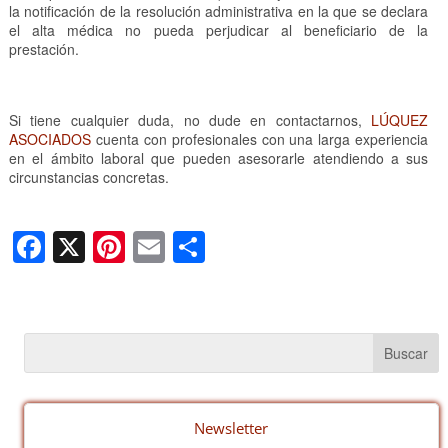
la notificación de la resolución administrativa en la que se declara
el alta médica no pueda perjudicar al beneficiario de la
prestación.
Si tiene cualquier duda, no dude en contactarnos,
LÚQUEZ
ASOCIADOS
cuenta con profesionales con una larga experiencia
en el ámbito laboral que pueden asesorarle atendiendo a sus
circunstancias concretas.
F
X
Pi
E
C
a
nt
m
o
c
er
ail
m
e
e
p
b
st
ar
o
tir
o
Newsletter