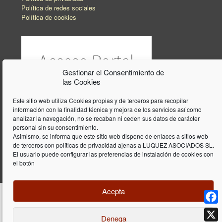
Política de redes sociales
Política de cookies
Gestionar el Consentimiento de
las Cookies
Este sitio web utiliza Cookies propias y de terceros para recopilar
información con la finalidad técnica y mejora de los servicios así como
analizar la navegación, no se recaban ni ceden sus datos de carácter
personal sin su consentimiento.
Asimismo, se informa que este sitio web dispone de enlaces a sitios web
de terceros con políticas de privacidad ajenas a LUQUEZ ASOCIADOS SL.
El usuario puede configurar las preferencias de instalación de cookies con
el botón
Acepta
Face
Denega
Diseño y programación web por
Dieres.com
| Lúquez Associats SL | ©