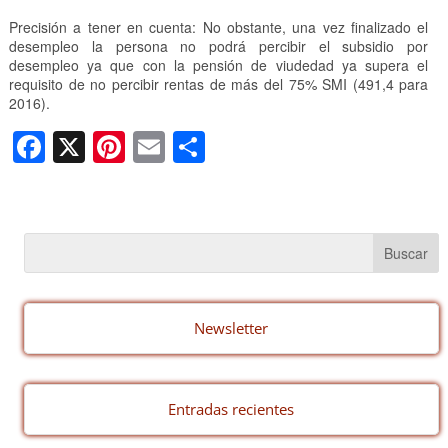
Precisión a tener en cuenta: No obstante, una vez finalizado el
desempleo la persona no podrá percibir el subsidio por
desempleo ya que con la pensión de viudedad ya supera el
requisito de no percibir rentas de más del 75% SMI (491,4 para
2016).
F
X
Pi
E
C
a
nt
m
o
c
er
ail
m
e
e
p
b
st
ar
o
tir
o
Newsletter
k
Entradas recientes