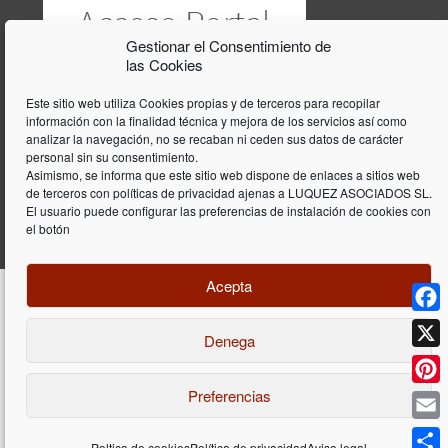
Gestionar el Consentimiento de
las Cookies
Este sitio web utiliza Cookies propias y de terceros para recopilar
información con la finalidad técnica y mejora de los servicios así como
analizar la navegación, no se recaban ni ceden sus datos de carácter
personal sin su consentimiento.
Asimismo, se informa que este sitio web dispone de enlaces a sitios web
de terceros con políticas de privacidad ajenas a LUQUEZ ASOCIADOS SL.
El usuario puede configurar las preferencias de instalación de cookies con
el botón
Acepta
Face
Denega
Diseño y programación web por
Dieres.com
| Lúquez Associats SL | ©
2026 All Rights Reserved |
Aviso legal
X
Preferencias
Pinte
Email
Poltica de cookies
Política de privacidad
Aviso legal