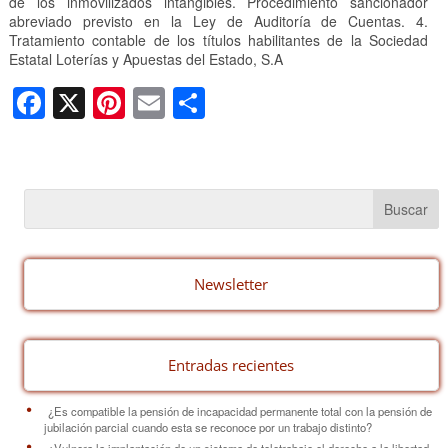
de los inmovilizados intangibles. Procedimiento sancionador
abreviado previsto en la Ley de Auditoría de Cuentas. 4.
Tratamiento contable de los títulos habilitantes de la Sociedad
Estatal Loterías y Apuestas del Estado, S.A
F
X
Pi
E
C
a
nt
m
o
c
er
ail
m
e
e
p
b
st
ar
o
tir
o
Newsletter
k
Entradas recientes
¿Es compatible la pensión de incapacidad permanente total con la pensión de
jubilación parcial cuando esta se reconoce por un trabajo distinto?