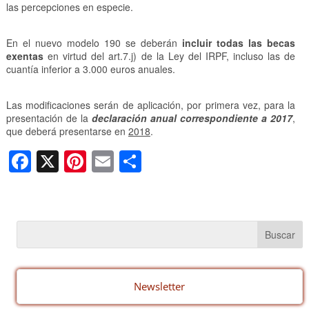
las percepciones en especie.
En el nuevo modelo 190 se deberán
incluir todas las becas
exentas
en virtud del art.7.j) de la Ley del IRPF, incluso las de
cuantía inferior a 3.000 euros anuales.
Las modificaciones serán de aplicación, por primera vez, para la
presentación de la
declaración anual correspondiente a 2017
,
que deberá presentarse en
2018
.
F
X
Pi
E
C
a
nt
m
o
c
er
ail
m
e
e
p
b
st
ar
o
tir
o
Newsletter