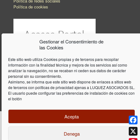
Política de redes sociales
Política de cookies
Gestionar el Consentimiento de
las Cookies
Este sitio web utiliza Cookies propias y de terceros para recopilar
información con la finalidad técnica y mejora de los servicios así como
analizar la navegación, no se recaban ni ceden sus datos de carácter
personal sin su consentimiento.
Asimismo, se informa que este sitio web dispone de enlaces a sitios web
de terceros con políticas de privacidad ajenas a LUQUEZ ASOCIADOS SL.
El usuario puede configurar las preferencias de instalación de cookies con
el botón
Acepta
Face
Denega
Diseño y programación web por
Dieres.com
| Lúquez Associats SL | ©
2026 All Rights Reserved |
Aviso legal