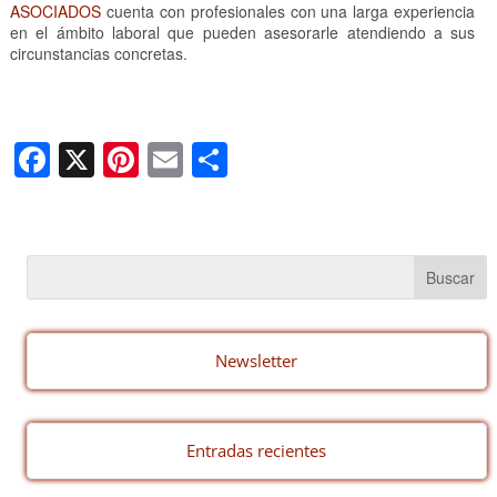
ASOCIADOS
cuenta con profesionales con una larga experiencia
en el ámbito laboral que pueden asesorarle atendiendo a sus
circunstancias concretas.
F
X
Pi
E
C
a
nt
m
o
c
er
ail
m
e
e
p
b
st
ar
o
tir
o
Newsletter
k
Entradas recientes