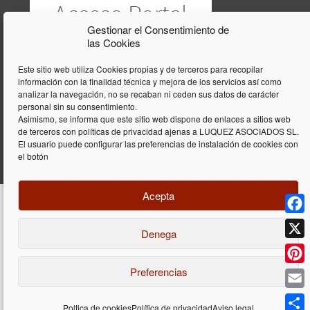
Gestionar el Consentimiento de
las Cookies
Este sitio web utiliza Cookies propias y de terceros para recopilar
información con la finalidad técnica y mejora de los servicios así como
analizar la navegación, no se recaban ni ceden sus datos de carácter
personal sin su consentimiento.
Asimismo, se informa que este sitio web dispone de enlaces a sitios web
de terceros con políticas de privacidad ajenas a LUQUEZ ASOCIADOS SL.
El usuario puede configurar las preferencias de instalación de cookies con
el botón
Acepta
Face
Denega
Diseño y programación web por
Dieres.com
| Lúquez Associats SL | ©
2026 All Rights Reserved |
Aviso legal
X
Preferencias
Pinte
Email
Poltica de cookies
Política de privacidad
Aviso legal