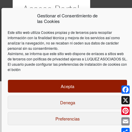
Gestionar el Consentimiento de
las Cookies
Este sitio web utiliza Cookies propias y de terceros para recopilar
información con la finalidad técnica y mejora de los servicios así como
analizar la navegación, no se recaban ni ceden sus datos de carácter
personal sin su consentimiento.
Asimismo, se informa que este sitio web dispone de enlaces a sitios web
de terceros con políticas de privacidad ajenas a LUQUEZ ASOCIADOS SL.
El usuario puede configurar las preferencias de instalación de cookies con
el botón
Acepta
Face
Denega
Diseño y programación web por
Dieres.com
| Lúquez Associats SL | ©
2026 All Rights Reserved |
Aviso legal
X
Preferencias
Pinte
Email