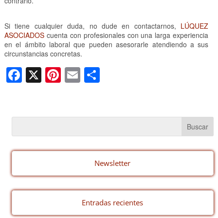
contrario.
Si tiene cualquier duda, no dude en contactarnos,
LÚQUEZ
ASOCIADOS
cuenta con profesionales con una larga experiencia
en el ámbito laboral que pueden asesorarle atendiendo a sus
circunstancias concretas.
F
X
Pi
E
C
a
nt
m
o
c
er
ail
m
e
e
p
b
st
ar
o
tir
o
Newsletter
k
Entradas recientes