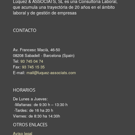
Lúquez & ASSOCIATS, SL es una Consultoría Laboral,
que acumula una trayectória de 20 años en el ámbito
laboral y de gestión de empresas
CONTACTO
Av. Francesc Macià, 46-50
08208 Sabadell - Barcelona (Spain)
Tel:
93 745 04 74
Fax:
93 745 15 35
E-mail:
mail@luquez-associats.com
HORARIOS
De Lunes a Jueves:
-Mañanas: de 9:30 h – 13:30 h
-Tardes: de 16 ha 20 h
Viernes: de 8:30 ha 14:30h
OTROS ENLACES
Aviso legal