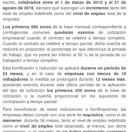
escrito,
celebrados entre el 1 de marzo de 2015 y el 31 de
agosto de 2016
, siempre que supongan un
incremento
tanto del
nivel de empleo indefinido como del
nivel de empleo
total de la
empresa.
Los primeros 500 euros
de la base mensual correspondiente a
contingencias comunes
quedarán exentos
de cotización
empresarial cuando el contrato se celebre a tiempo completo.
Cuando el contrato se celebre a tiempo parcial, dicha cuantía se
reducirá en proporción al porcentaje en que disminuya la jornada
de trabajo, que no podrá ser inferior al 50 % de la jornada de un
trabajador a tiempo completo.
Esta bonificación o reducción se aplicará
durante un período de
24 meses
, y en el caso de
empresas con menos de 10
trabajadores
la medida se prolongará durante
12 meses más
,
quedando exentos durante este último período de la aplicación
del tipo de cotización
los primeros 250 euros
de la base de
cotización o la cuantía proporcional en los supuestos de
contratación a tiempo parcial.
Para beneficiarse de estas reducciones o bonificaciones, las
empresas deben cumplir con una serie de
requisitos
, como el de
mantener
, durante 36 meses, tanto el nivel de empleo indefinido
como el
nivel de empleo
total alcanzado, al menos, con dicha
contratación, o el requisito de
no haber extinguido contratos