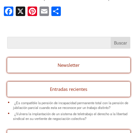
F
X
Pi
E
C
a
nt
m
o
c
er
ail
m
e
e
p
b
st
ar
o
tir
o
Newsletter
k
Entradas recientes
¿Es compatible la pensión de incapacidad permanente total con la pensión de
jubilación parcial cuando esta se reconoce por un trabajo distinto?
¿Vulnera la implantación de un sistema de teletrabajo el derecho a la libertad
sindical en su vertiente de negociación colectiva?