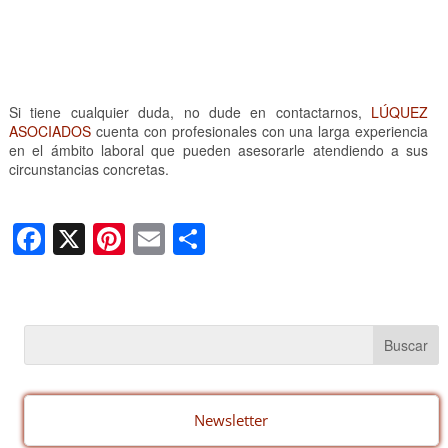
Si tiene cualquier duda, no dude en contactarnos,
LÚQUEZ
ASOCIADOS
cuenta con profesionales con una larga experiencia
en el ámbito laboral que pueden asesorarle atendiendo a sus
circunstancias concretas.
F
X
Pi
E
C
a
nt
m
o
c
er
ail
m
e
e
p
b
st
ar
o
tir
o
Newsletter