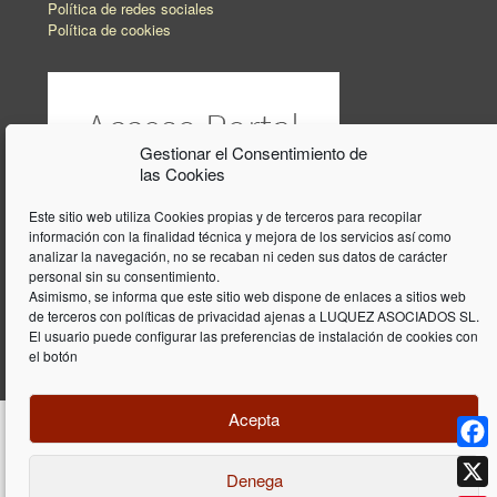
Política de redes sociales
Política de cookies
Gestionar el Consentimiento de
las Cookies
Este sitio web utiliza Cookies propias y de terceros para recopilar
información con la finalidad técnica y mejora de los servicios así como
analizar la navegación, no se recaban ni ceden sus datos de carácter
personal sin su consentimiento.
Asimismo, se informa que este sitio web dispone de enlaces a sitios web
de terceros con políticas de privacidad ajenas a LUQUEZ ASOCIADOS SL.
El usuario puede configurar las preferencias de instalación de cookies con
el botón
Acepta
Face
Denega
Diseño y programación web por
Dieres.com
| Lúquez Associats SL | ©