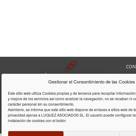
CON
Av. F
Gestionar el Consentimiento de las Cookies
08208
Tel:
9
Lúquez & ASSOCIATS, SL es una
Fax:
Este sitio web utiliza Cookies propias y de terceros para recopilar información
Consultoría Laboral, que acumula
y mejora de los servicios así como analizar la navegación, no se recaban ni 
E-mai
una trayectória de 20 años en el
carácter personal sin su consentimiento.
ámbito laboral y de gestión de
Asimismo, se informa que este sitio web dispone de enlaces a sitios web de te
privacidad ajenas a LUQUEZ ASOCIADOS SL. El usuario puede configurar las
empresas
instalación de cookies con el botón