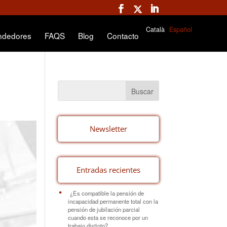
Català
Español
ndedores
FAQS
Blog
Contacto
Newsletter
Entradas recientes
¿Es compatible la pensión de
incapacidad permanente total con la
pensión de jubilación parcial
cuando esta se reconoce por un
trabajo distinto?