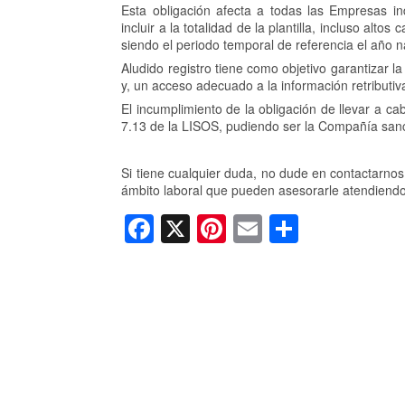
Esta obligación afecta a todas las Empresas 
incluir a la totalidad de la plantilla, incluso al
siendo el periodo temporal de referencia el año n
Aludido registro tiene como objetivo garantizar l
y, un acceso adecuado a la información retributi
El incumplimiento de la obligación de llevar a cab
7.13 de la LISOS, pudiendo ser la Compañía san
Si tiene cualquier duda, no dude en contactarno
ámbito laboral que pueden asesorarle atendiendo
F
X
Pi
E
C
a
nt
m
o
c
er
ail
m
e
e
p
b
st
ar
o
tir
o