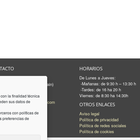
TACTO
HORARIOS
De Lunes a Jueves:
rancesc Macià, 46-50
-Mañanas: de 9:30 h – 13:30 h
 Sabadell - Barcelona (Spain)
-Tardes: de 16 ha 20 h
3 745 04 74
Viernes: de 8:30 ha 14:30h
93 745 15 35
 con la finalidad técnica
ceden sus datos de
l:
mail@luquez-associats.com
OTROS ENLACES
rceros con políticas de
Aviso legal
 preferencias de
Política de privacidad
Política de redes sociales
Política de cookies