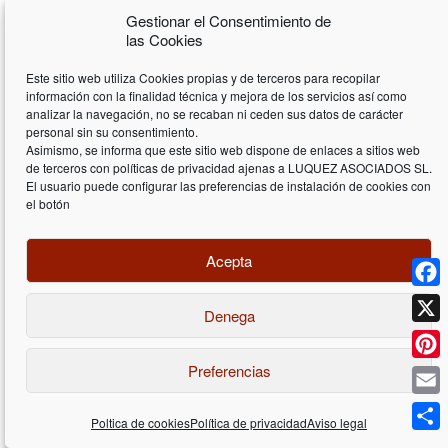
Impuesto con un tipo nominal de, al menos, un 10 por ciento, en
Gestionar el Consentimiento de
los términos del apartado 1 del artículo anterior.
las Cookies
Este sitio web utiliza Cookies propias y de terceros para recopilar
Estarán exentas, igualmente, las rentas positivas derivadas de la
información con la finalidad técnica y mejora de los servicios así como
transmisión de un establecimiento permanente o cese de su
analizar la navegación, no se recaban ni ceden sus datos de carácter
actividad cuando se cumpla el requisito de tributación señalado.
personal sin su consentimiento.
Asimismo, se informa que este sitio web dispone de enlaces a sitios web
de terceros con políticas de privacidad ajenas a LUQUEZ ASOCIADOS SL.
2. No se integrarán en la base imponible las rentas negativas
El usuario puede configurar las preferencias de instalación de cookies con
obtenidas en el extranjero a través de un establecimiento
el botón
permanente.
Tampoco serán objeto de integración las rentas negativas
Acepta
derivadas de la transmisión de un establecimiento permanente.
Face
(Versión anterior: No se integrarán en la base imponible las
Denega
rentas negativas obtenidas en el extranjero a través de un
X
establecimiento permanente, excepto en el caso de transmisión
Preferencias
del mismo o cese de su actividad.”
Pinte
Email
No obstante, serán fiscalmente deducibles las rentas negativas
Poltica de cookies
Política de privacidad
Aviso legal
Déjenos su consulta
generadas en caso de cese del establecimiento permanente. En
Compa