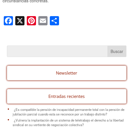
circunstancias concretas.
F
X
Pi
E
C
a
nt
m
o
c
er
ail
m
e
e
p
b
st
ar
o
tir
o
Newsletter
k
Entradas recientes
¿Es compatible la pensión de incapacidad permanente total con la pensión de
jubilación parcial cuando esta se reconoce por un trabajo distinto?
¿Vulnera la implantación de un sistema de teletrabajo el derecho a la libertad
sindical en su vertiente de negociación colectiva?