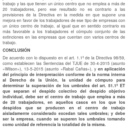
aisladamente considerado excedan tales umbrales; y debe
ser la empresa, cuando se superen los umbrales tomando
como unidad de referencia la totalidad de la misma.
en aplicación del principio de interpretación conforme de la norma
interna al Derecho de la Unión, la unidad de cómputo para
determinar la superación de los umbrales del art. 51.1º ET que
separan el despido colectivo del despido objetivo individual, debe
ser el centro de trabajo que emplea a más de 20 trabajadores, en
aquellos casos en los que los despidos que se producen en el
centro de trabajo aisladamente considerado excedan tales
umbrales; y debe ser la empresa, cuando se superen los
umbrales tomando como unidad de referencia la totalidad de la
misma.
F
X
Pi
E
C
a
nt
m
o
c
er
ail
m
e
e
p
b
st
ar