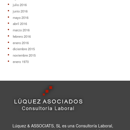
Lúquez & ASSOCIATS, SL es una Consultoría Laboral,
que acumula una trayectória de 20 años en el ámbito
laboral y de gestión de empresas
CONTACTO
Av. Francesc Macià, 46-50
08208 Sabadell - Barcelona (Spain)
Tel:
93 745 04 74
Fax:
93 745 15 35
E-mail:
mail@luquez-associats.com
HORARIOS
De Lunes a Jueves:
-Mañanas: de 9:30 h – 13:30 h
-Tardes: de 16 ha 20 h
Viernes: de 8:30 ha 14:30h