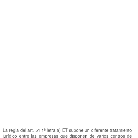
La regla del art. 51.1º letra a) ET supone un diferente tratamiento
jurídico entre las empresas que disponen de varios centros de
trabajo y las que tienen un único centro que no emplea a más de
20 trabajadores, pero ese resultado no es contrario a las
previsiones de la Directiva en la medida en que supone una
mejora en favor de los trabajadores de ese tipo de empresas con
un único centro de trabajo, al igual que en sentido contrario es
más favorable a los trabajadores el cómputo conjunto de las
extinciones en las empresas que cuentan con varios centros de
trabajo.
CONCLUSIÓN
De acuerdo con lo dispuesto en el art. 1.1º de la Directiva 98/59,
como establecen las Sentencias del TJUE de 30-4-2015 (asunto
«Wilson»), 13-5-2015 (asunto «Rabal Cañas»), y
en aplicación
del principio de interpretación conforme de la norma interna
al Derecho de la Unión, la unidad de cómputo para
determinar la superación de los umbrales del art. 51.1º ET
que separan el despido colectivo del despido objetivo
individual, debe ser el centro de trabajo que emplea a más
de 20 trabajadores, en aquellos casos en los que los
despidos que se producen en el centro de trabajo