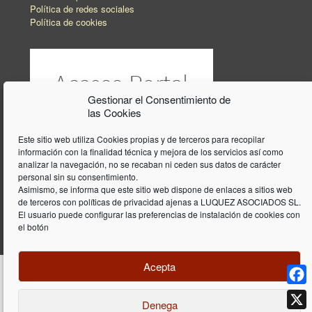
Diseño y programación web por
Dieres.com
| Lúquez Associats SL | ©
2026 All Rights Reserved |
Aviso legal
Gestionar el Consentimiento de
las Cookies
Este sitio web utiliza Cookies propias y de terceros para recopilar
información con la finalidad técnica y mejora de los servicios así como
analizar la navegación, no se recaban ni ceden sus datos de carácter
personal sin su consentimiento.
Asimismo, se informa que este sitio web dispone de enlaces a sitios web
de terceros con políticas de privacidad ajenas a LUQUEZ ASOCIADOS SL.
El usuario puede configurar las preferencias de instalación de cookies con
el botón
Acepta
Face
Denega