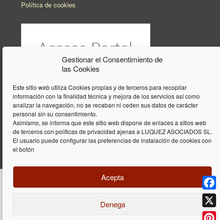
Política de cookies
Gestionar el Consentimiento de
las Cookies
Este sitio web utiliza Cookies propias y de terceros para recopilar
información con la finalidad técnica y mejora de los servicios así como
analizar la navegación, no se recaban ni ceden sus datos de carácter
personal sin su consentimiento.
Asimismo, se informa que este sitio web dispone de enlaces a sitios web
de terceros con políticas de privacidad ajenas a LUQUEZ ASOCIADOS SL.
El usuario puede configurar las preferencias de instalación de cookies con
el botón
Acepta
Face
Denega
Diseño y programación web por
Dieres.com
| Lúquez Associats SL | ©
2026 All Rights Reserved |
Aviso legal
X