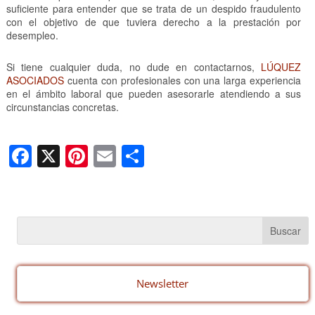
suficiente para entender que se trata de un despido fraudulento
con el objetivo de que tuviera derecho a la prestación por
desempleo.
Si tiene cualquier duda, no dude en contactarnos,
LÚQUEZ
ASOCIADOS
cuenta con profesionales con una larga experiencia
en el ámbito laboral que pueden asesorarle atendiendo a sus
circunstancias concretas.
F
X
Pi
E
C
a
nt
m
o
c
er
ail
m
e
e
p
b
st
ar
o
tir
o
Newsletter
k