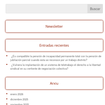
e
e
p
b
st
ar
o
tir
o
Newsletter
k
Entradas recientes
¿Es compatible la pensión de incapacidad permanente total con la pensión de
jubilación parcial cuando esta se reconoce por un trabajo distinto?
¿Vulnera la implantación de un sistema de teletrabajo el derecho a la libertad
sindical en su vertiente de negociación colectiva?
Arxiu
enero 2026
diciembre 2025
noviembre 2025