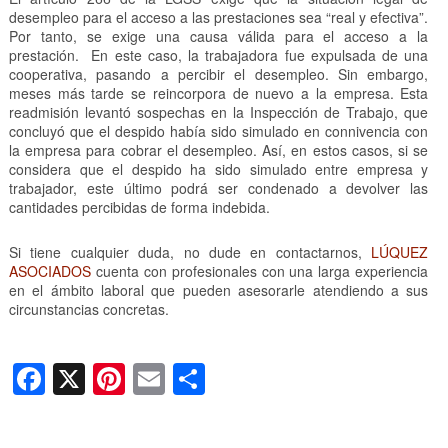
desempleo para el acceso a las prestaciones sea “real y efectiva”.
Por tanto, se exige una causa válida para el acceso a la
prestación. En este caso, la trabajadora fue expulsada de una
cooperativa, pasando a percibir el desempleo. Sin embargo,
meses más tarde se reincorpora de nuevo a la empresa. Esta
readmisión levantó sospechas en la Inspección de Trabajo, que
concluyó que el despido había sido simulado en connivencia con
la empresa para cobrar el desempleo. Así, en estos casos, si se
considera que el despido ha sido simulado entre empresa y
trabajador, este último podrá ser condenado a devolver las
cantidades percibidas de forma indebida.
Si tiene cualquier duda, no dude en contactarnos,
LÚQUEZ
ASOCIADOS
cuenta con profesionales con una larga experiencia
en el ámbito laboral que pueden asesorarle atendiendo a sus
circunstancias concretas.
F
X
Pi
E
C
a
nt
m
o
c
er
ail
m