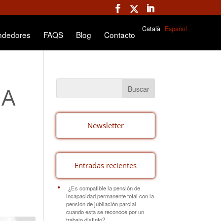
Català
Español
ndedores
FAQS
Blog
Contacto
DA
Newsletter
Entradas recientes
¿Es compatible la pensión de
incapacidad permanente total con la
pensión de jubilación parcial
cuando esta se reconoce por un
trabajo distinto?