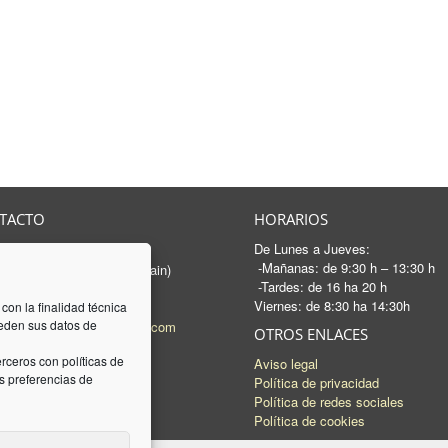
TACTO
HORARIOS
De Lunes a Jueves:
rancesc Macià, 46-50
-Mañanas: de 9:30 h – 13:30 h
 Sabadell - Barcelona (Spain)
-Tardes: de 16 ha 20 h
3 745 04 74
Viernes: de 8:30 ha 14:30h
93 745 15 35
 con la finalidad técnica
ceden sus datos de
l:
mail@luquez-associats.com
OTROS ENLACES
rceros con políticas de
Aviso legal
 preferencias de
Política de privacidad
Política de redes sociales
Política de cookies