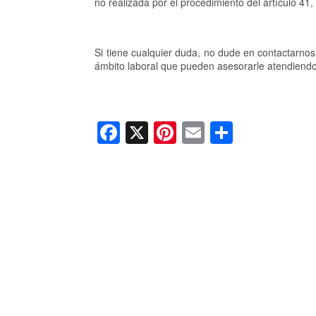
no realizada por el procedimiento del artículo 41
Si tiene cualquier duda, no dude en contactarno
ámbito laboral que pueden asesorarle atendiendo
F
X
Pi
E
C
a
nt
m
o
c
er
ail
m
e
e
p
b
st
ar
o
tir
o
k