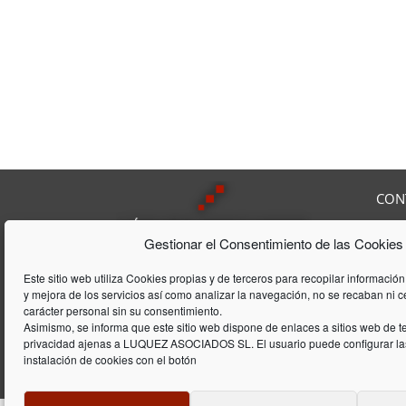
CON
Av. F
Gestionar el Consentimiento de las Cookies
08208
Tel:
9
Lúquez & ASSOCIATS, SL es una
Fax:
Este sitio web utiliza Cookies propias y de terceros para recopilar información
Consultoría Laboral, que acumula
y mejora de los servicios así como analizar la navegación, no se recaban ni 
E-mai
una trayectória de 20 años en el
carácter personal sin su consentimiento.
ámbito laboral y de gestión de
Asimismo, se informa que este sitio web dispone de enlaces a sitios web de te
privacidad ajenas a LUQUEZ ASOCIADOS SL. El usuario puede configurar las
empresas
instalación de cookies con el botón